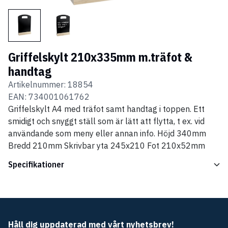
Griffelskylt 210x335mm m.träfot &
handtag
Artikelnummer:
18854
EAN:
734001061762
Griffelskylt A4 med träfot samt handtag i toppen. Ett
smidigt och snyggt ställ som är lätt att flytta, t ex. vid
användande som meny eller annan info. Höjd 340mm
Bredd 210mm Skrivbar yta 245x210 Fot 210x52mm
Specifikationer
Håll dig uppdaterad med vårt nyhetsbrev!