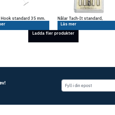
 Hook standard 35 mm.
Nålar Tach-It standard,
mer
Läs mer
Ladda fler produkter
ev!