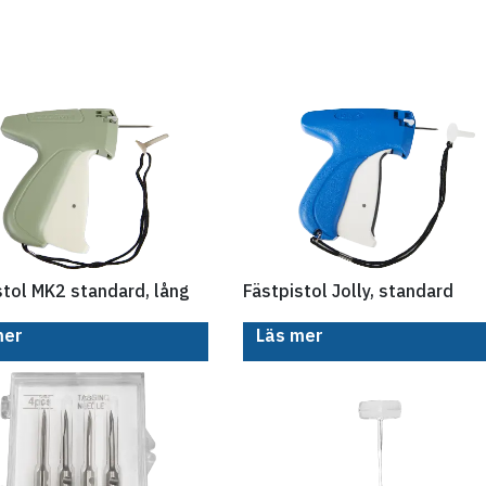
stol MK2 standard, lång
Fästpistol Jolly, standard
mer
Läs mer