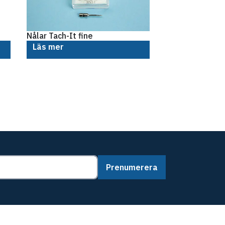
Nålar Tach-It fine
Läs mer
Prenumerera