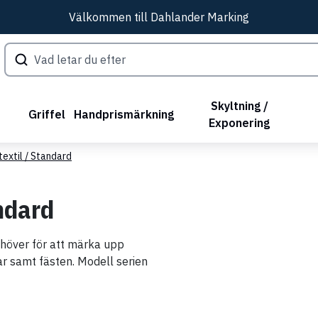
Välkommen till Dahlander Marking
Skyltning /
Griffel
Handprismärkning
Exponering
textil / Standard
ndard
behöver för att märka upp
lar samt fästen. Modell serien
.