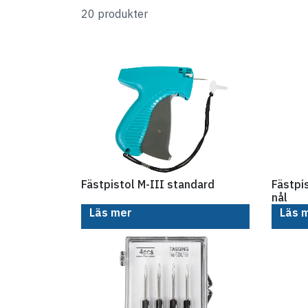
20 produkter
Fästpistol M-III standard
Fästpi
nål
Läs mer
Läs 