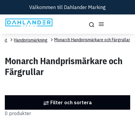
Välkommen till Dahlander Marking
Monarch Handprismärkare och Färgrullar
ment
Handprismärkning
Monarch Handprismärkare och
Färgrullar
Filter och sortera
0 produkter