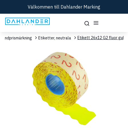
Välkommen till Dahlander Marking
Etikett 26x12 G2 fluor gul
Handprismärkning
Etiketter, neutrala