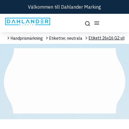
Välkommen till Dahlander Marking
Etikett 26x16 G2 vit
ent
Handprismärkning
Etiketter, neutrala