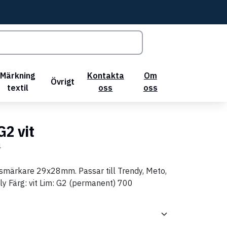
Märkning
Kontakta
Om
Övrigt
textil
oss
oss
G2 vit
4
 prismärkare 29x28mm. Passar till Trendy, Meto,
lly Färg: vit Lim: G2 (permanent) 700