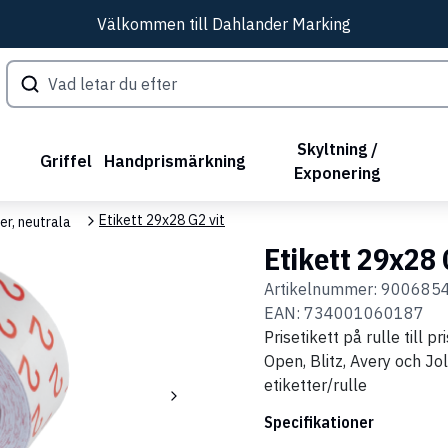
Välkommen till Dahlander Marking
Skyltning /
Griffel
Handprismärkning
Exponering
Etikett 29x28 G2 vit
er, neutrala
Etikett 29x28 
Artikelnummer:
900685
EAN:
734001060187
Prisetikett på rulle till
Open, Blitz, Avery och Jo
etiketter/rulle
Specifikationer