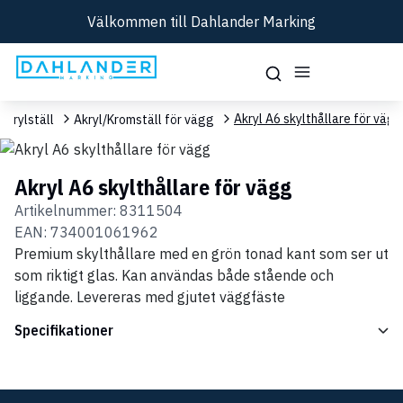
Välkommen till Dahlander Marking
Akryl A6 skylthållare för vägg
Akrylställ
Akryl/Kromställ för vägg
Akryl A6 skylthållare för vägg
Artikelnummer:
8311504
EAN:
734001061962
Premium skylthållare med en grön tonad kant som ser ut
som riktigt glas. Kan användas både stående och
liggande. Levereras med gjutet väggfäste
Specifikationer