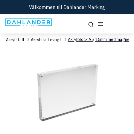
Välkommen till Dahlander Marking
Akrylblock A5, 15mm med magnet
Akrylställ
Akrylställ övrigt