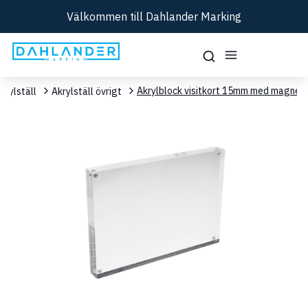
Välkommen till Dahlander Marking
Akrylblock visitkort 15mm med magnet
krylställ
Akrylställ övrigt