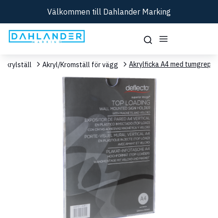
Välkommen till Dahlander Marking
Akrylficka A4 med tumgrepp
Akrylställ
Akryl/Kromställ för vägg