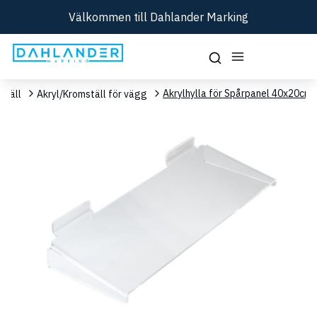
Välkommen till Dahlander Marking
Akrylhylla för Spårpanel 40x20cm
ställ
Akryl/Kromställ för vägg