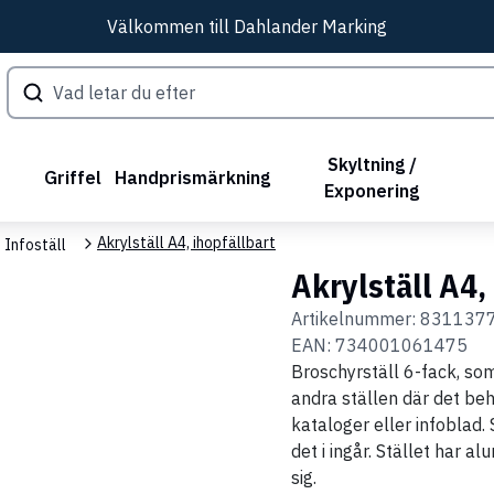
Välkommen till Dahlander Marking
Skyltning /
Griffel
Handprismärkning
Exponering
Akrylställ A4, ihopfällbart
Infoställ
Akrylställ A4,
Artikelnummer:
831137
EAN:
734001061475
Broschyrställ 6-fack, som 
andra ställen där det behö
kataloger eller infoblad. 
det i ingår. Stället har a
sig.