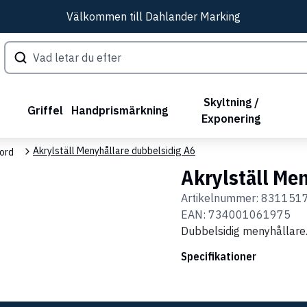
Välkommen till Dahlander Marking
Skyltning /
Griffel
Handprismärkning
Exponering
Akrylställ Menyhållare dubbelsidig A6
bord
Akrylställ Me
Artikelnummer:
831151
EAN:
734001061975
Dubbelsidig menyhållare. 
Specifikationer