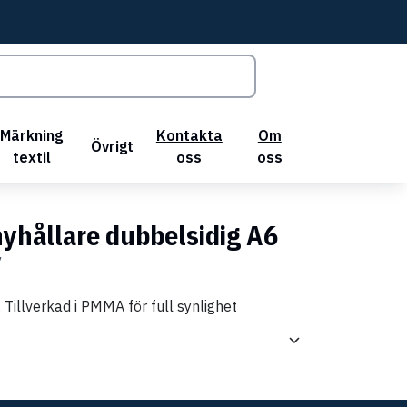
Märkning
Kontakta
Om
Övrigt
textil
oss
oss
nyhållare dubbelsidig A6
7
Tillverkad i PMMA för full synlighet