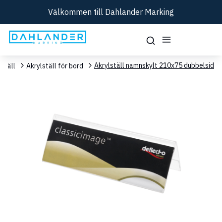
Välkommen till Dahlander Marking
Akrylställ namnskylt 210x75 dubbelsidig
lställ
Akrylställ för bord