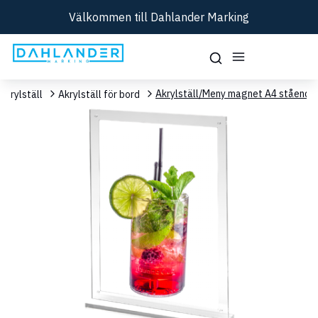
Välkommen till Dahlander Marking
Akrylställ/Meny magnet A4 stående
Akrylställ
Akrylställ för bord