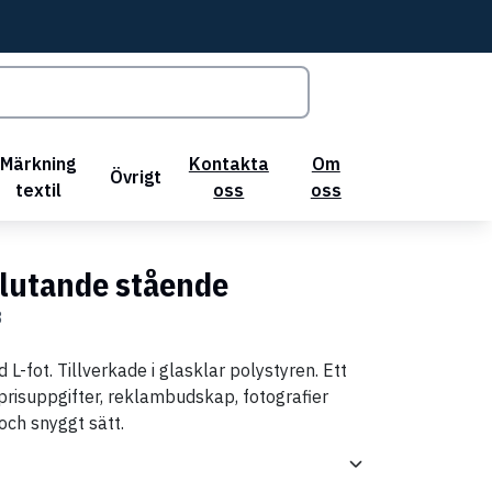
Märkning
Kontakta
Om
Övrigt
textil
oss
oss
 lutande stående
3
L-fot. Tillverkade i glasklar polystyren. Ett
 prisuppgifter, reklambudskap, fotografier
 och snyggt sätt.