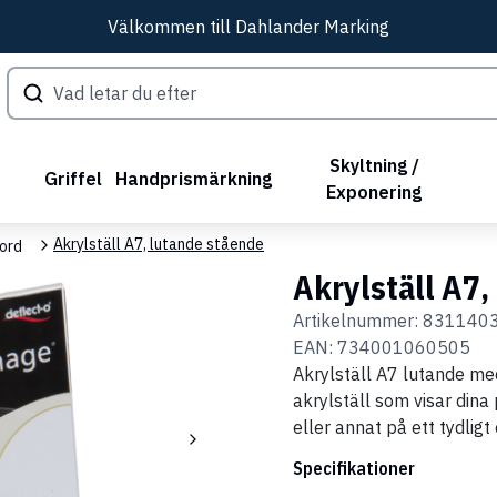
Välkommen till Dahlander Marking
Skyltning /
Griffel
Handprismärkning
Exponering
Akrylställ A7, lutande stående
bord
Akrylställ A7,
Artikelnummer:
831140
EAN:
734001060505
Akrylställ A7 lutande med 
akrylställ som visar dina
eller annat på ett tydligt
Specifikationer