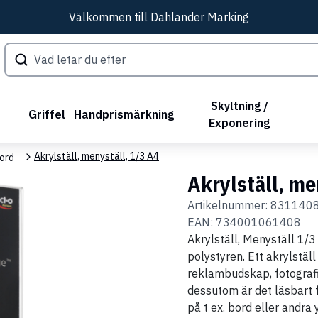
Välkommen till Dahlander Marking
Skyltning /
Griffel
Handprismärkning
Exponering
Akrylställ, menyställ, 1/3 A4
bord
Akrylställ, me
Artikelnummer:
831140
EAN:
734001061408
Akrylställ, Menyställ 1/3
polystyren. Ett akrylställ
reklambudskap, fotografie
dessutom är det läsbart 
på t ex. bord eller andra