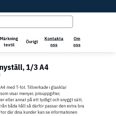
Märkning
Kontakta
Om
Övrigt
textil
oss
oss
nyställ, 1/3 A4
8
 A4 med T-fot. Tillverkade i glasklar
 som visar menyer, prisuppgifter,
r eller annat på ett tydligt och snyggt sätt,
från båda håll så därför passar den extra bra
 ytor där dina kunder kan se informationen