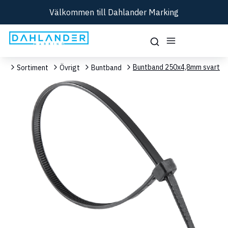
Välkommen till Dahlander Marking
Buntband 250x4,8mm svart
em
Sortiment
Övrigt
Buntband