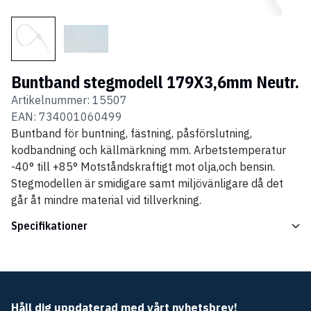
Buntband stegmodell 179X3,6mm Neutr.
Artikelnummer:
15507
EAN:
734001060499
Buntband för buntning, fästning, påsförslutning,
kodbandning och källmärkning mm. Arbetstemperatur
-40° till +85° Motståndskraftigt mot olja,och bensin.
Stegmodellen är smidigare samt miljövänligare då det
går åt mindre material vid tillverkning.
Specifikationer
Håll dig uppdaterad med vårt nyhetsbrev!