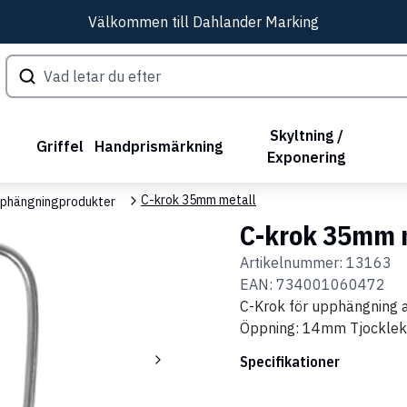
Välkommen till Dahlander Marking
Skyltning /
Griffel
Handprismärkning
Exponering
C-krok 35mm metall
phängningprodukter
C-krok 35mm 
Artikelnummer:
13163
EAN:
734001060472
C-Krok för upphängning a
Öppning: 14mm Tjockle
Specifikationer