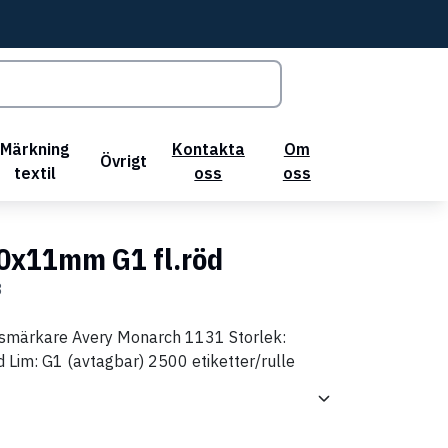
Märkning
Kontakta
Om
Övrigt
textil
oss
oss
20x11mm G1 fl.röd
8
 prismärkare Avery Monarch 1131 Storlek:
 Lim: G1 (avtagbar) 2500 etiketter/rulle