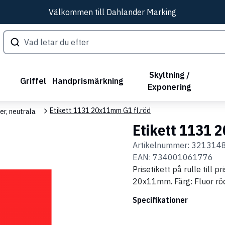
Välkommen till Dahlander Marking
Skyltning /
Griffel
Handprismärkning
Exponering
Etikett 1131 20x11mm G1 fl.röd
er, neutrala
Etikett 1131 
Artikelnummer:
321314
EAN:
734001061776
Prisetikett på rulle till
20x11mm. Färg: Fluor röd
Specifikationer