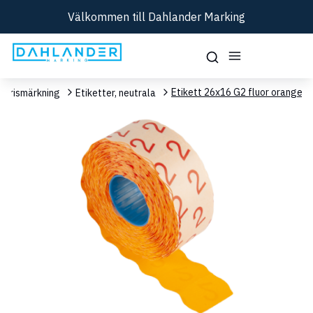
Välkommen till Dahlander Marking
Etikett 26x16 G2 fluor orange
dprismärkning
Etiketter, neutrala