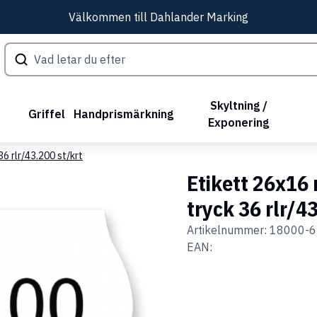
Välkommen till Dahlander Marking
Skyltning /
Griffel
Handprismärkning
Exponering
6 rlr/43.200 st/krt
Etikett 26x16
tryck 36 rlr/4
Artikelnummer:
18000-6
EAN: