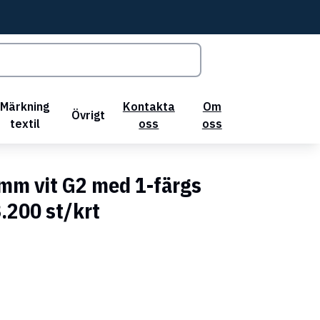
Märkning
Kontakta
Om
Övrigt
textil
oss
oss
 mm vit G2 med 1-färgs
3.200 st/krt