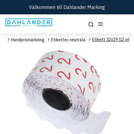
Välkommen till Dahlander Marking
Etikett 32x19 G2 vit
ent
Handprismärkning
Etiketter, neutrala