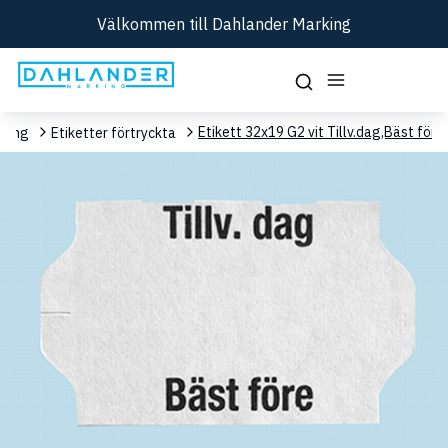
Välkommen till Dahlander Marking
Etikett 32x19 G2 vit Tillv.dag,Bäst före
kning
Etiketter förtryckta