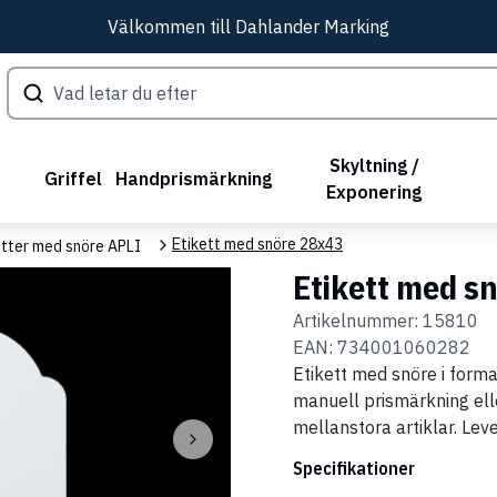
Välkommen till Dahlander Marking
Skyltning /
Griffel
Handprismärkning
Exponering
Etikett med snöre 28x43
etter med snöre APLI
Etikett med s
Artikelnummer:
15810
EAN:
734001060282
Etikett med snöre i form
manuell prismärkning el
mellanstora artiklar. Lev
Specifikationer