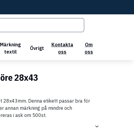
Märkning
Kontakta
Om
Övrigt
textil
oss
oss
nöre 28x43
at 28x43mm. Denna etikett passar bra för
ler annan märkning på mindre och
ereras i ask om 500st.