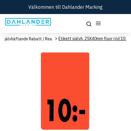
Välkommen till Dahlander Marking
Etikett självh. 25X40mm fluor röd 10:-
Självhäftande Rabatt / Rea