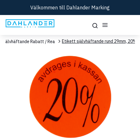
Välkommen till Dahlander Marking
Etikett självhäftande rund 29mm, 20%
Självhäftande Rabatt / Rea