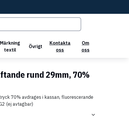
Märkning
Kontakta
Om
Övrigt
textil
oss
oss
häftande rund 29mm, 70%
ryck 70% avdrages i kassan, fluorescerande
 G2 (ej avtagbar)