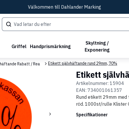
Välkommen till Dahlander Marking
Skyltning /
Griffel
Handprismärkning
Exponering
Etikett självhäftande rund 29mm, 70%
vhäftande Rabatt / Rea
Etikett själv
Artikelnummer:
15904
EAN:
734001061357
Rund etikett 29mm med t
röd. 1000st/rulle Klister
Specifikationer