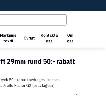
Märkning
Kontakta
Om
Övrigt
textil
oss
oss
äft 29mm rund 50:- rabatt
yck 50:- rabatt avdrages i kassan,
t/rulle Klister G2 (ej avtagbar)