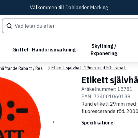
Välkommen till Dahlander Marking
Skyltning /
Griffel
Handprismärkning
Exponering
Etikett självhäft 29mm rund 50:- rabatt
vhäftande Rabatt / Rea
Etikett självh
Artikelnummer:
15781
EAN:
734001060138
Rund etikett 29mm med tr
fluorescerande röd. 2000s
Specifikationer