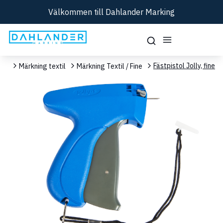
Välkommen till Dahlander Marking
Fästpistol Jolly, fine
ent
Märkning textil
Märkning Textil / Fine