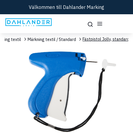
Välkommen till Dahlander Marking
Fästpistol Jolly, standard
kning textil
Märkning textil / Standard