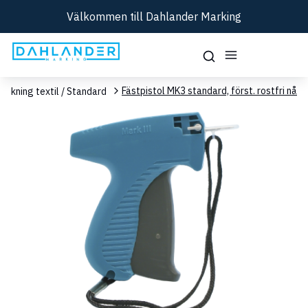
Välkommen till Dahlander Marking
Fästpistol MK3 standard, först. rostfri nål
ärkning textil / Standard