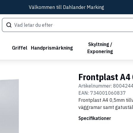
Välkommen till Dahlander Marking
Skyltning /
Griffel
Handprismärkning
Exponering
Frontplast A
Artikelnummer:
800424
EAN:
734001060837
Frontplast A4 0,5mm tillv
väggramar samt gatustä
Specifikationer