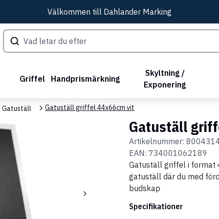
Välkommen till Dahlander Marking
Skyltning /
Griffel
Handprismärkning
Exponering
Gatuställ griffel 44x66cm vit
Gatuställ
Gatuställ grif
Artikelnummer:
800431
EAN:
734001062189
Gatuställ griffel i format
gatuställ där du med förd
budskap
Specifikationer