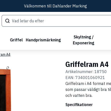
Välkommen till Dahlander Marking
Skyltning /
Griffel
Handprismärkning
Exponering
lram A4
Griffelram A4
Artikelnummer:
18750
EAN:
734001060921
Griffelram i A4 format me
som passar väldigt bra ti
och vatten bra.
Specifikationer