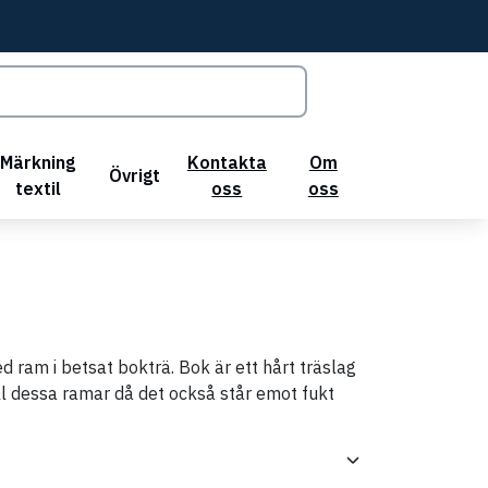
Märkning
Kontakta
Om
Övrigt
textil
oss
oss
d ram i betsat bokträ. Bok är ett hårt träslag
ll dessa ramar då det också står emot fukt