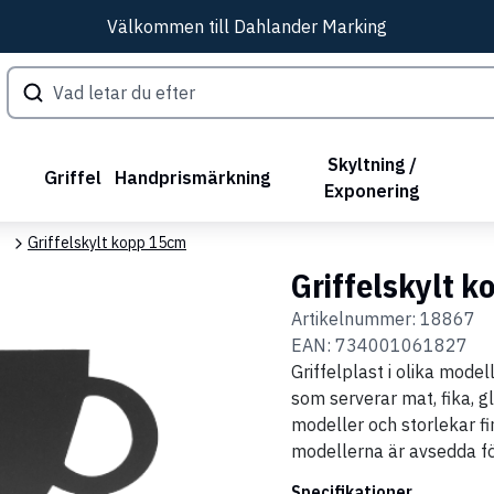
Välkommen till Dahlander Marking
Skyltning /
Griffel
Handprismärkning
Exponering
Griffelskylt kopp 15cm
Griffelskylt 
Artikelnummer:
18867
EAN:
734001061827
Griffelplast i olika model
som serverar mat, fika, gl
modeller och storlekar fi
modellerna är avsedda för
Specifikationer