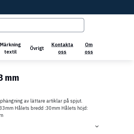
Märkning
Kontakta
Om
Övrigt
textil
oss
oss
33 mm
hängning av lättare artiklar på spjut.
 33mm Hålets bredd :30mm Hålets höjd:
mm