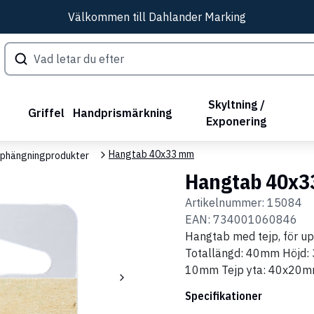
Välkommen till Dahlander Marking
Skyltning /
Griffel
Handprismärkning
Exponering
Hangtab 40x33 mm
phängningprodukter
Hangtab 40x
Artikelnummer:
15084
EAN:
734001060846
Hangtab med tejp, för upp
Totallängd: 40mm Höjd:
10mm Tejp yta: 40x20
Specifikationer