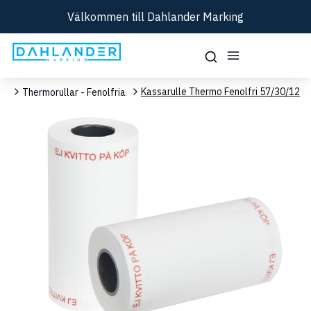
Välkommen till Dahlander Marking
Kassarulle Thermo Fenolfri 57/30/12
ar
Thermorullar - Fenolfria