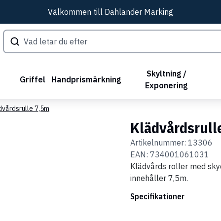
Välkommen till Dahlander Marking
Skyltning /
Griffel
Handprismärkning
Exponering
dvårdsrulle 7,5m
Klädvårdsrull
Artikelnummer:
13306
EAN:
734001061031
Klädvårds roller med skyd
innehåller 7,5m.
Specifikationer