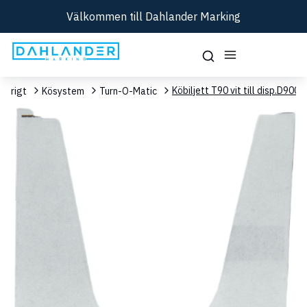
Välkommen till Dahlander Marking
Köbiljett T90 vit till disp.D900
Övrigt
Kösystem
Turn-O-Matic