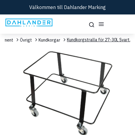
Välkommen till Dahlander Marking
Kundkorgstralla för 27-30L Svart.
rtiment
Övrigt
Kundkorgar