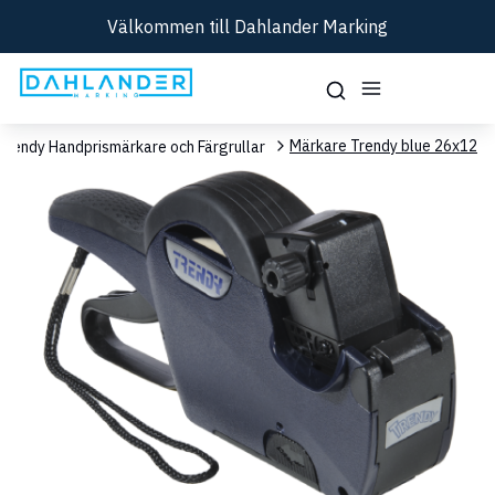
Välkommen till Dahlander Marking
Märkare Trendy blue 26x12
Trendy Handprismärkare och Färgrullar