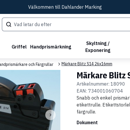
Välkommen till Dahlander Marking
Skyltning /
Griffel
Handprismärkning
Exponering
Märkare Blitz S14 26x16mm
Handprismärkare och Färgrullar
Märkare Blit
Artikelnummer:
18090
EAN:
734001060704
Snabb och enkel prismärka
etikettrulle. Etikettstor
färgrulle.
Dokument