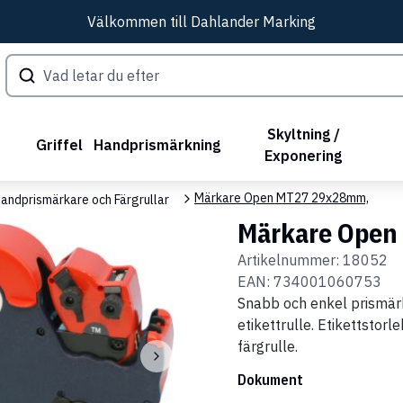
Välkommen till Dahlander Marking
Skyltning /
Griffel
Handprismärkning
Exponering
Märkare Open MT27 29x28mm,
andprismärkare och Färgrullar
Märkare Open
Artikelnummer:
18052
EAN:
734001060753
Snabb och enkel prismärk
etikettrulle. Etikettstor
färgrulle.
Dokument