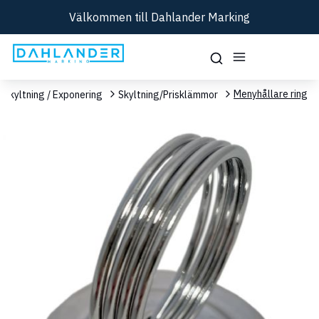
Välkommen till Dahlander Marking
Menyhållare ring
Skyltning / Exponering
Skyltning/Prisklämmor