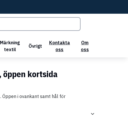
Märkning
Kontakta
Om
Övrigt
textil
oss
oss
, öppen kortsida
. Öppen i ovankant samt hål för