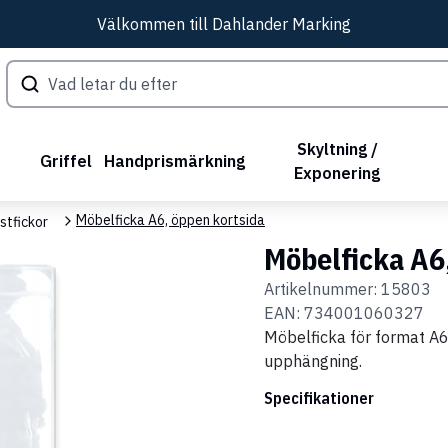
Välkommen till Dahlander Marking
Skyltning /
Griffel
Handprismärkning
Exponering
Möbelficka A6, öppen kortsida
stfickor
Möbelficka A6
Artikelnummer:
15803
EAN:
734001060327
Möbelficka för format A6
upphängning.
Specifikationer