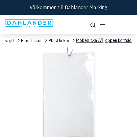
Välkommen till Dahlander Marking
Möbelficka A7, öppen kortsida
Övrigt
Plastfickor
Plastfickor