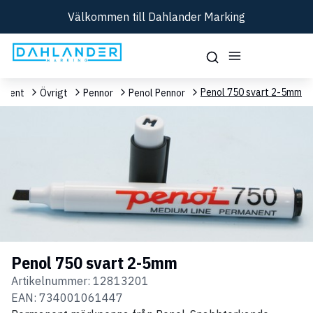
Välkommen till Dahlander Marking
Penol 750 svart 2-5mm
timent
Övrigt
Pennor
Penol Pennor
Penol 750 svart 2-5mm
Artikelnummer:
12813201
EAN:
734001061447