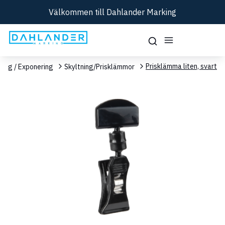
Välkommen till Dahlander Marking
Prisklämma liten, svart
ning / Exponering
Skyltning/Prisklämmor